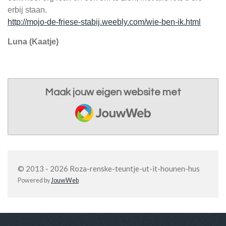
erbij staan.
http://mojo-de-friese-stabij.weebly.com/wie-ben-ik.html
Luna (Kaatje)
Maak jouw eigen website met
JouwWeb
© 2013 - 2026 Roza-renske-teuntje-ut-it-hounen-hus
Powered by
JouwWeb