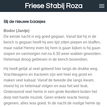
Friese Stabij Roza
Ga
direct
naar
de
Bij de nieuwe baasjes
hoofdinhoud
Bodor (Jantje)
De eerste nacht is erg goed gegaan. Vanaf dat hij in de
bench is gegaan heeft hij een tijd zitten piepen en blaffen,
maar nadat Henny even bij hem is gaan kijken is hij gaan
slapen en vanmorgen net na 6.30 weer wakker geworden.
Helemaal droog gebleven in de bench bovendien.
Hij heeft gelijk al veel geleerd hier langs de drukke weg.
Vrachtwagens en tractoren zijn wel heel erg groot en
maken veel kabaal. Vanaf de tweede die langs kwam,
moest hij ze helemaal volgen en was het wel leuk.
Gisteravond veel herrie in een grote feesttent buiten het
dorp met harde muziek. Geen enkele reacte hierop
gegeven, alles was goed. In de nacht de nodige herrie op