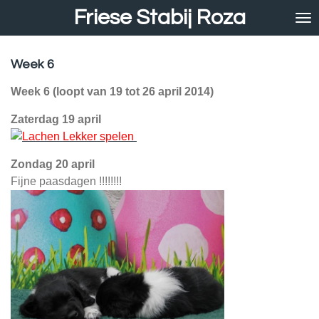
Friese Stabij Roza
Ga
direct
naar
de
Week 6
hoofdinhoud
Week 6 (loopt van 19 tot 26 april 2014)
Zaterdag 19 april
Lekker spelen
Zondag 20 april
Fijne paasdagen !!!!!!!!