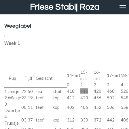
Friese Stabij Roza
Ga
direct
naar
de
Weegtabel
hoofdinhoud
'
Week 1
15-
16-
14-mrt
17-mrt
18-
Pup
Tijd
Geslacht
mrt
mrt
0
1
2
3
4
418
416
420
468
526
1 Jantje
22:50
reu
stuit
2 Wiesje
23:19
teef
kop
412
420
456
502
548
3
00:11
teef
kop
402
406
452
506
558
Doortje
4
03:37
teef
kop
312
330
372
442
486
Truusje