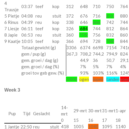
4
03:37
teef
kop
312
648
710
750
764
Truusje
5 Pietje
04:08
reu
stuit
372
676
716
810
880
6 Rinus
04:39
reu
kop
338
646
686
742
744
7 Liesje
06:11
teef
kop
326
684
744
812
864
8 Japie
06:53
reu
stuit
360
756
756
832
860
9 Kaatje
10:05
teef
kop
366
694
728
786
844
Totaal gewicht (g)
3306
6374
6698
7154
741
gem / pup (g)
367,3
708,2
744,2
794,9
824
gem. groei / dag (g)
44,9
36
50,7
29,
gem. groei / dag (%)
7%
5%
7%
4%
groei tov geb gew. (%)
93%
103%
116%
124
200%
ogen
lopen
tanden
voed
Week 3
14-
29-mrt
30-mrt
31-mrt
1-apr
Pup
Tijd
Geslacht
mrt
0
15
16
17
18
418
1005
1040
1095
1140
1 Jantje
22:50
reu
stuit