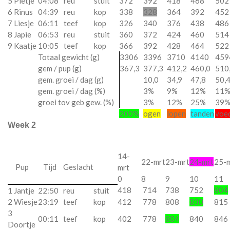
5 Pietje
04:08
reu
stuit
372
392
418
468
502
6 Rinus
04:39
reu
kop
338
328
364
392
452
7 Liesje
06:11
teef
kop
326
340
376
438
486
8 Japie
06:53
reu
stuit
360
372
424
460
514
9 Kaatje
10:05
teef
kop
366
392
428
464
522
Totaal gewicht (g)
3306
3396
3710
4140
459
gem / pup (g)
367,3
377,3
412,2
460,0
510
gem. groei / dag (g)
10,0
34,9
47,8
50,
gem. groei / dag (%)
3%
9%
12%
11
groei tov geb gew. (%)
3%
12%
25%
39
200%
ogen
lopen
tanden
voe
Week 2
14-
22-mrt
23-mrt
24-mrt
25-
Pup
Tijd
Geslacht
mrt
0
8
9
10
11
418
714
738
752
804
1 Jantje
22:50
reu
stuit
2 Wiesje
23:19
teef
kop
412
778
808
830
815
3
00:11
teef
kop
402
778
804
840
846
Doortje