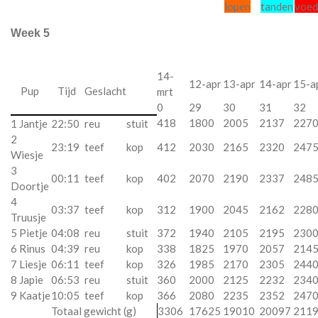
lopen
tanden
voed
Week 5
14-
12-apr
13-apr
14-apr
15-a
Pup
Tijd
Geslacht
mrt
0
29
30
31
32
418
1800
2005
2137
227
1 Jantje
22:50
reu
stuit
2
23:19
teef
kop
412
2030
2165
2320
247
Wiesje
3
00:11
teef
kop
402
2070
2190
2337
248
Doortje
4
03:37
teef
kop
312
1900
2045
2162
228
Truusje
5 Pietje
04:08
reu
stuit
372
1940
2105
2195
230
6 Rinus
04:39
reu
kop
338
1825
1970
2057
214
7 Liesje
06:11
teef
kop
326
1985
2170
2305
244
8 Japie
06:53
reu
stuit
360
2000
2125
2232
234
9 Kaatje
10:05
teef
kop
366
2080
2235
2352
247
Totaal gewicht (g)
3306
17625
19010
20097
211