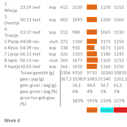
2
23:19
teef
kop
412
1030
1120
1150
1215
Wiesje
3
00:11
teef
kop
402
1095
1125
1200
1260
Doortje
4
03:37
teef
kop
312
980
1005
1065
1130
Truusje
5 Pietje
04:08
reu
stuit
372
1100
1130
1175
1250
6 Rinus
04:39
reu
kop
338
910
980
1075
1105
7 Liesje
06:11
teef
kop
326
1105
1150
1180
1245
8 Japie
06:53
reu
stuit
360
1075
1100
1160
1215
9 Kaatje
10:05
teef
kop
366
1050
1100
1160
1250
Totaal gewicht (g)
3306
9350
9750
10260
10810
gem / pup (g)
367,3
1038,9
1083,3
1140
1201,
gem. groei / dag (g)
56,1
44,4
56,7
61,1
gem. groei / dag (%)
6%
4%
5%
5%
groei tov geb gew.
183%
195%
210%
227%
(%)
lopen
tanden
voedin
Week 4