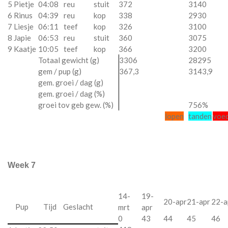
5 Pietje
04:08
reu
stuit
372
3140
6 Rinus
04:39
reu
kop
338
2930
7 Liesje
06:11
teef
kop
326
3100
8 Japie
06:53
reu
stuit
360
3075
9 Kaatje
10:05
teef
kop
366
3200
Totaal gewicht (g)
3306
28295
gem / pup (g)
367,3
3143,9
gem. groei / dag (g)
gem. groei / dag (%)
groei tov geb gew. (%)
756%
lopen
tanden
voe
Week 7
14-
19-
20-apr
21-apr
22-a
Pup
Tijd
Geslacht
mrt
apr
0
43
44
45
46