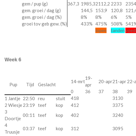
gem / pup (g)
367,3
1985,3
2112,2
2233
2354
gem. groei / dag (g)
144,5
153,9
120,8
121,
gem. groei / dag (%)
8%
8%
6%
5%
groei tov geb gew. (%)
433%
475%
508%
541
lopen
tanden
voed
Week 6
19-
14-mrt
20-apr
21-apr
22-
Pup
Tijd
Geslacht
apr
0
36
37
38
39
418
3130
1 Jantje
22:50
reu
stuit
2 Wiesje
23:19
teef
kop
412
3375
3
00:11
teef
kop
402
3240
Doortje
4
03:37
teef
kop
312
3095
Truusje