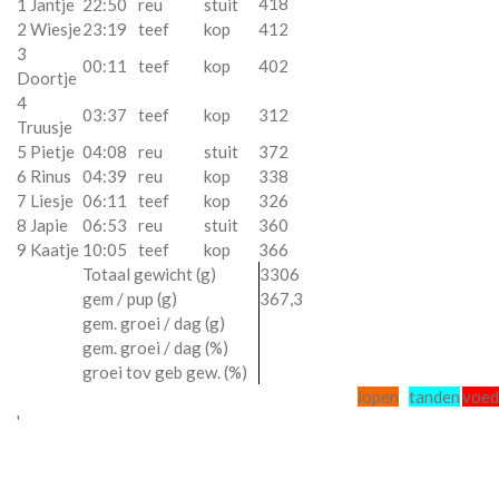
418
1 Jantje
22:50
reu
stuit
2 Wiesje
23:19
teef
kop
412
3
00:11
teef
kop
402
Doortje
4
03:37
teef
kop
312
Truusje
5 Pietje
04:08
reu
stuit
372
6 Rinus
04:39
reu
kop
338
7 Liesje
06:11
teef
kop
326
8 Japie
06:53
reu
stuit
360
9 Kaatje
10:05
teef
kop
366
Totaal gewicht (g)
3306
gem / pup (g)
367,3
gem. groei / dag (g)
gem. groei / dag (%)
groei tov geb gew. (%)
lopen
tanden
voed
'