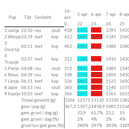
14-
5-apr
6-apr
7-apr
8-ap
Pup
Tijd
Geslacht
mrt
0
22
23
24
25
418
1355
1370
1395
145
1 Jantje
22:50
reu
stuit
2 Wiesje
23:19
teef
kop
412
1445
1540
1545
156
3
00:11
teef
kop
402
1405
1460
1480
158
Doortje
4
03:37
teef
kop
312
1345
1375
1410
143
Truusje
5 Pietje
04:08
reu
stuit
372
1430
1450
1485
154
6 Rinus
04:39
reu
kop
338
1350
1380
1400
143
7 Liesje
06:11
teef
kop
326
1465
1520
1525
160
8 Japie
06:53
reu
stuit
360
1410
1525
1540
157
9 Kaatje
10:05
teef
kop
366
1370
1510
1565
165
Totaal gewicht (g)
3306
12575
13130
13330
138
gem / pup (g)
367,3
1397,2
1458,9
1481,1
1536
gem. groei / dag (g)
33,9
61,7%
22,2
55
gem. groei / dag (%)
2%
4%
2%
4%
groei tov geb gew. (%)
280%
297%
303%
318