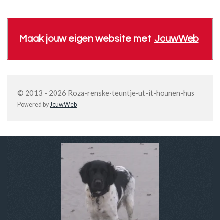
Maak jouw eigen website met
JouwWeb
© 2013 - 2026 Roza-renske-teuntje-ut-it-hounen-hus
Powered by
JouwWeb