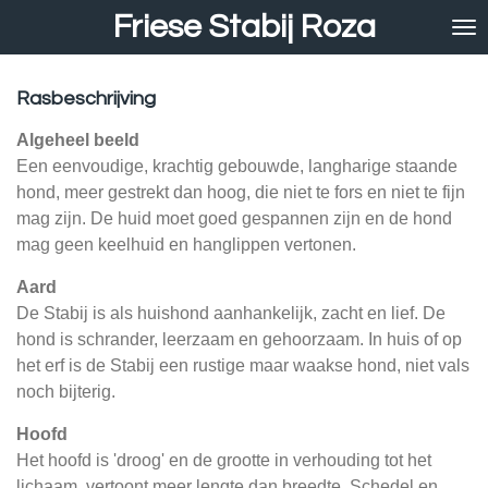
Friese Stabij Roza
Ga
direct
naar
de
Rasbeschrijving
hoofdinhoud
Algeheel beeld
Een eenvoudige, krachtig gebouwde, langharige staande
hond, meer gestrekt dan hoog, die niet te fors en niet te fijn
mag zijn. De huid moet goed gespannen zijn en de hond
mag geen keelhuid en hanglippen vertonen.
Aard
De Stabij is als huishond aanhankelijk, zacht en lief. De
hond is schrander, leerzaam en gehoorzaam. In huis of op
het erf is de Stabij een rustige maar waakse hond, niet vals
noch bijterig.
Hoofd
Het hoofd is 'droog' en de grootte in verhouding tot het
lichaam, vertoont meer lengte dan breedte. Schedel en