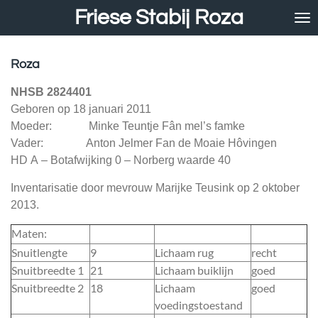
Friese Stabij Roza
Ga
direct
naar
de
Roza
hoofdinhoud
NHSB 2824401
Geboren op 18 januari 2011
Moeder: Minke Teuntje Fân mel’s famke
Vader: Anton Jelmer Fan de Moaie Hôvingen
HD A – Botafwijking 0 – Norberg waarde 40
Inventarisatie door mevrouw Marijke Teusink op 2 oktober
2013.
Maten:
Snuitlengte
9
Lichaam rug
recht
Snuitbreedte 1
21
Lichaam buiklijn
goed
Snuitbreedte 2
18
Lichaam
goed
voedingstoestand