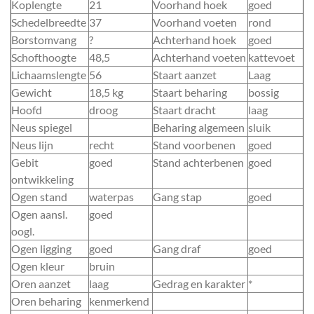
Koplengte
21
Voorhand hoek
goed
Schedelbreedte
37
Voorhand voeten
rond
Borstomvang
?
Achterhand hoek
goed
Schofthoogte
48,5
Achterhand voeten
kattevoet
Lichaamslengte
56
Staart aanzet
Laag
Gewicht
18,5 kg
Staart beharing
bossig
Hoofd
droog
Staart dracht
laag
Neus spiegel
Beharing algemeen
sluik
Neus lijn
recht
Stand voorbenen
goed
Gebit
goed
Stand achterbenen
goed
ontwikkeling
Ogen stand
waterpas
Gang stap
goed
Ogen aansl.
goed
oogl.
Ogen ligging
goed
Gang draf
goed
Ogen kleur
bruin
Oren aanzet
laag
Gedrag en karakter
*
Oren beharing
kenmerkend