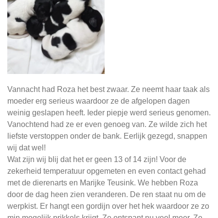
Vannacht had Roza het best zwaar. Ze neemt haar taak als
moeder erg serieus waardoor ze de afgelopen dagen
weinig geslapen heeft. Ieder piepje werd serieus genomen.
Vanochtend had ze er even genoeg van. Ze wilde zich het
liefste verstoppen onder de bank. Eerlijk gezegd, snappen
wij dat wel!
Wat zijn wij blij dat het er geen 13 of 14 zijn!
Voor de
zekerheid temperatuur opgemeten en even contact gehad
met de dierenarts en Marijke Teusink.
We hebben Roza
door de dag heen zien veranderen. De ren staat nu om de
werpkist. Er hangt een gordijn over het hek waardoor ze zo
min mogelijk prikkels krijgt. Ze ontspant nu veel meer. Ze