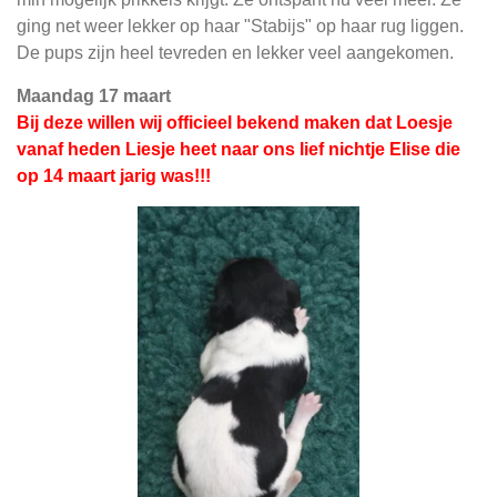
ging net weer lekker op haar "Stabijs" op haar rug liggen.
De pups zijn heel tevreden en lekker veel aangekomen.
Maandag 17 maart
Bij deze willen wij officieel bekend maken dat Loesje
vanaf heden Liesje heet naar ons lief nichtje Elise die
op 14 maart jarig was!!!