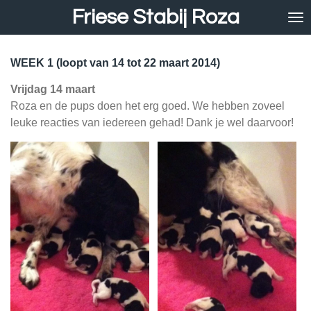
Friese Stabij Roza
Ga
direct
naar
de
WEEK 1 (loopt van 14 tot 22 maart 2014)
hoofdinhoud
Vrijdag 14 maart
Roza en de pups doen het erg goed. We hebben zoveel
leuke reacties van iedereen gehad! Dank je wel daarvoor!