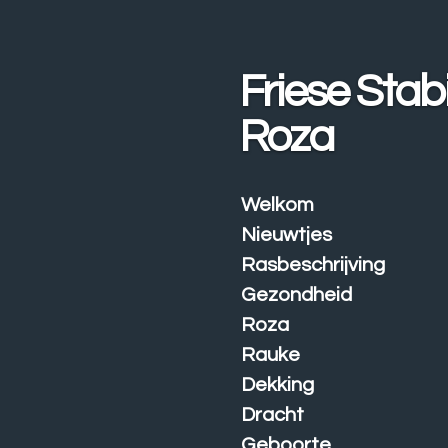
Ga
direct
naar
Friese Stabi
de
hoofdinhoud
Roza
Welkom
Nieuwtjes
Rasbeschrijving
Gezondheid
Roza
Rauke
Dekking
Dracht
Geboorte